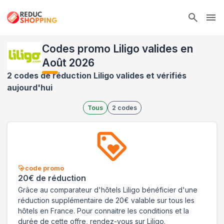
Ope
Codes promo Liligo valides en
Août 2026
2 codes de réduction Liligo valides et vérifiés
aujourd'hui
Tous
2
codes
code promo
20€ de réduction
Grâce au comparateur d'hôtels Liligo bénéficier d'une
réduction supplémentaire de 20€ valable sur tous les
hôtels en France. Pour connaitre les conditions et la
durée de cette offre, rendez-vous sur Liligo.