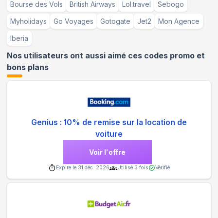
Bourse des Vols
British Airways
Lol.travel
Sebogo
Myholidays
Go Voyages
Gotogate
Jet2
Mon Agence
Iberia
Nos utilisateurs ont aussi aimé ces codes promo et
bons plans
Genius : 10% de remise sur la location de
voiture
Voir l'offre
Expire le
31 déc. 2026
Utilisé
3
fois
Vérifié