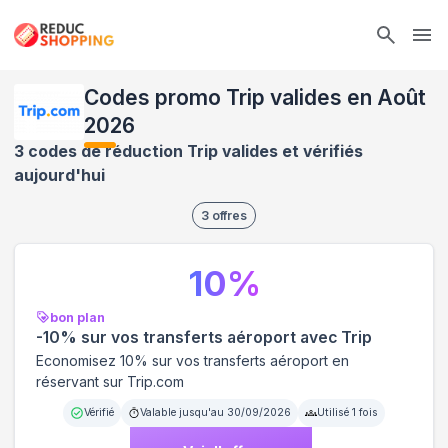
Ope
Codes promo Trip valides en Août
2026
3 codes de réduction Trip valides et vérifiés
aujourd'hui
3
offres
10
%
bon plan
-10% sur vos transferts aéroport avec Trip
Economisez 10% sur vos transferts aéroport en
réservant sur Trip.com
Vérifié
Valable jusqu'au
30/09/2026
Utilisé
1
fois