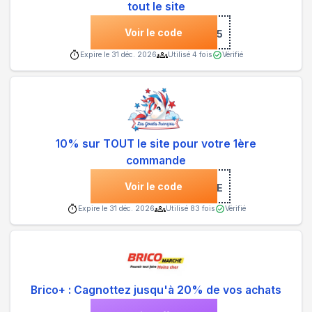
tout le site
Voir le code
***P5
Expire le
31 déc. 2026
Utilisé
4
fois
Vérifié
10% sur TOUT le site pour votre 1ère
commande
Voir le code
***NVENUE
Expire le
31 déc. 2026
Utilisé
83
fois
Vérifié
Brico+ : Cagnottez jusqu'à 20% de vos achats