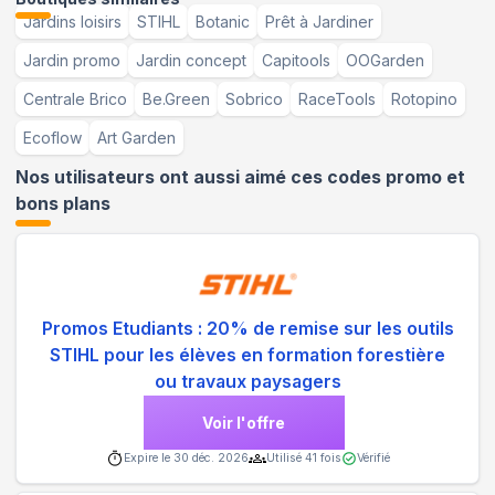
Jardins loisirs
STIHL
Botanic
Prêt à Jardiner
Jardin promo
Jardin concept
Capitools
OOGarden
Centrale Brico
Be.Green
Sobrico
RaceTools
Rotopino
Ecoflow
Art Garden
Nos utilisateurs ont aussi aimé ces codes promo et
bons plans
Promos Etudiants : 20% de remise sur les outils
STIHL pour les élèves en formation forestière
ou travaux paysagers
Voir l'offre
Expire le
30 déc. 2026
Utilisé
41
fois
Vérifié