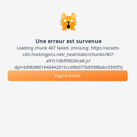
🙀
Une erreur est survenue
Loading chunk 407 failed. (missing: https://assets-
cdn.hostingpics.net/_next/static/chunks/407-
a97c1dbf09026ce8.js?
dpl=b89b8801640442815ccd9b077b85988abc0395f5)
Page d'accueil