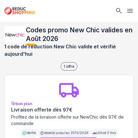
Ope
Codes promo New Chic valides en
Août 2026
1 code de réduction New Chic valide et vérifié
aujourd'hui
1
offre
bon plan
Livraison offerte dès 97€
Profitez de la livraison offerte sur NewChic dès 97€ de
commande
Vérifié
Valable jusqu'au
31/12/2026
Utilisé
5
fois