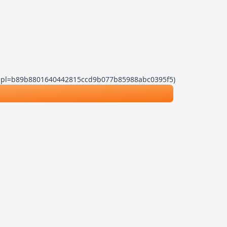
.js?dpl=b89b8801640442815ccd9b077b85988abc0395f5)