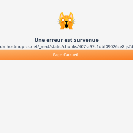
🙀
Une erreur est survenue
ts-cdn.hostingpics.net/_next/static/chunks/407-a97c1dbf09026ce8
Page d'accueil