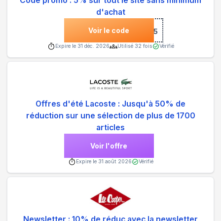
Code promo : 5% sur tout le site sans minimum
d'achat
Voir le code
***5
Expire le
31 déc. 2026
Utilisé
32
fois
Vérifié
Offres d'été Lacoste : Jusqu'à 50% de
réduction sur une sélection de plus de 1700
articles
Voir l'offre
Expire le
31 août 2026
Vérifié
Newsletter : 10% de réduc avec la newsletter