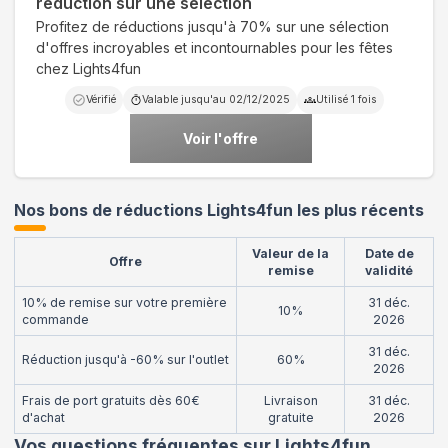
réduction sur une sélection
Profitez de réductions jusqu'à 70% sur une sélection
d'offres incroyables et incontournables pour les fêtes
chez Lights4fun
Vérifié
Valable jusqu'au
02/12/2025
Utilisé
1
fois
Voir l'offre
Nos bons de réductions Lights4fun les plus récents
Valeur de la
Date de
Offre
remise
validité
10% de remise sur votre première
31 déc.
10%
commande
2026
31 déc.
Réduction jusqu'à -60% sur l'outlet
60%
2026
Frais de port gratuits dès 60€
Livraison
31 déc.
d'achat
gratuite
2026
Vos questions fréquentes sur
Lights4fun