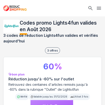
Ope
Codes promo Lights4fun valides
en Août 2026
3 codes de réduction Lights4fun valides et vérifiés
aujourd'hui
3
offres
60
%
bon plan
Réduction jusqu'à -60% sur l'outlet
Retrouvez des centaines d'articles remisés jusqu'à
-60% dans la rubrique "Outlet" de Lights4fun
Vérifié
Valable jusqu'au
31/12/2026
Utilisé
3
fois