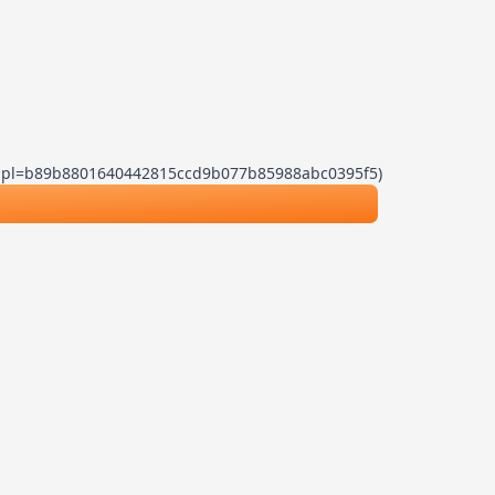
.js?dpl=b89b8801640442815ccd9b077b85988abc0395f5)