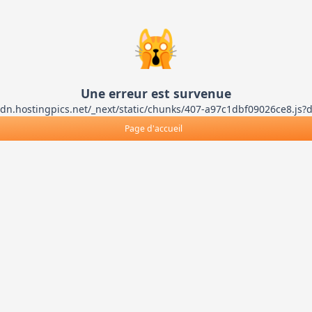
🙀
Une erreur est survenue
ts-cdn.hostingpics.net/_next/static/chunks/407-a97c1dbf09026ce8
Page d'accueil