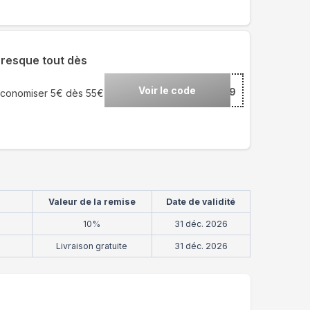
presque tout dès
Voir le code
***EETFR509
 économiser 5€ dès 55€
Valeur de la remise
Date de validité
10%
31 déc. 2026
Livraison gratuite
31 déc. 2026