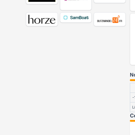
No
-
L
C