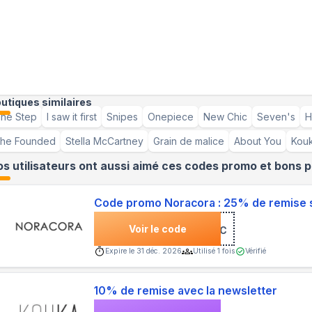
utiques similaires
ne Step
I saw it first
Snipes
Onepiece
New Chic
Seven's
H
he Founded
Stella McCartney
Grain de malice
About You
Kouk
s utilisateurs ont aussi aimé ces codes promo et bons p
Code promo Noracora : 25% de remise s
Voir le code
***NC
Expire le
31 déc. 2026
Utilisé
1
fois
Vérifié
10% de remise avec la newsletter