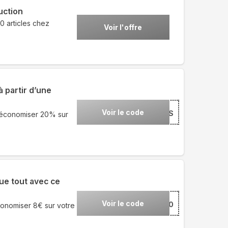
uction
0 articles chez
Voir l'offre
 partir d’une
Voir le code
***HION25S
 économiser 20% sur
ue tout avec ce
Voir le code
***ILFR810
onomiser 8€ sur votre