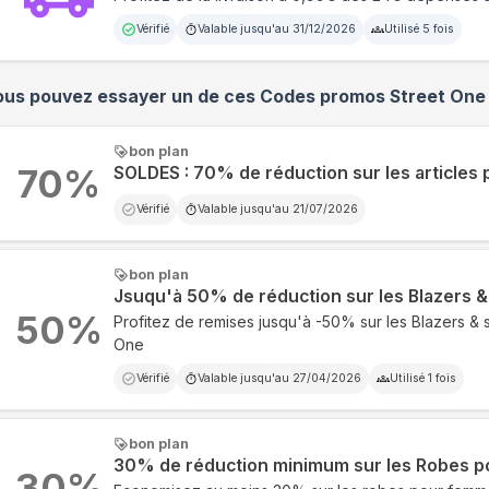
Vérifié
Valable jusqu'au
31/12/2026
Utilisé
5
fois
ous pouvez essayer un de ces Codes promos
Street One
bon plan
70
%
SOLDES : 70% de réduction sur les article
Vérifié
Valable jusqu'au
21/07/2026
bon plan
Jsuqu'à 50% de réduction sur les Blazers 
50
%
Profitez de remises jusqu'à -50% sur les Blazers & 
One
Vérifié
Valable jusqu'au
27/04/2026
Utilisé
1
fois
bon plan
30% de réduction minimum sur les Robes 
30
%