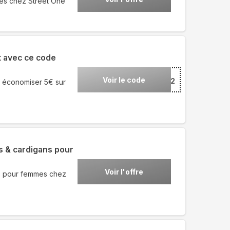
es chez Street One
t avec ce code
Voir le code
***EETFR502
 économiser 5€ sur
s & cardigans pour
Voir l'offre
ns pour femmes chez