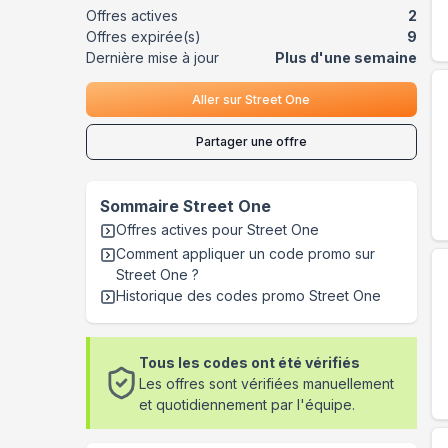
Offres actives
2
Offres expirée(s)
9
Dernière mise à jour
Plus d'une semaine
Aller sur
Street One
Partager une offre
Sommaire
Street One
Offres actives pour
Street One
Comment appliquer un code promo sur
Street One
?
Historique des codes promo
Street One
Tous les codes ont été vérifiés
Les offres sont vérifiées manuellement
et quotidiennement par l'équipe.