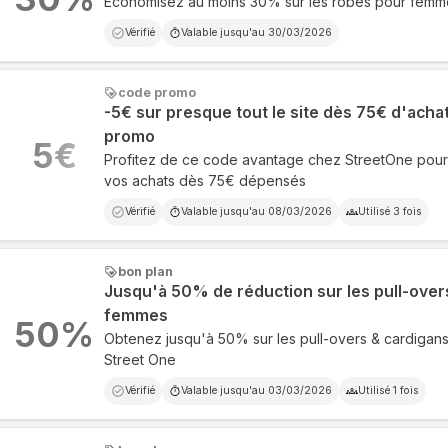
Economisez au moins 30% sur les robes pour femm
Vérifié
Valable jusqu'au
30/03/2026
code promo
-5€ sur presque tout le site dès 75€ d'acha
promo
5
€
Profitez de ce code avantage chez StreetOne pour
vos achats dès 75€ dépensés
Vérifié
Valable jusqu'au
08/03/2026
Utilisé
3
fois
bon plan
Jusqu'à 50% de réduction sur les pull-over
femmes
50
%
Obtenez jusqu'à 50% sur les pull-overs & cardiga
Street One
Vérifié
Valable jusqu'au
03/03/2026
Utilisé
1
fois