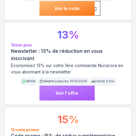
Voir le code
***NC
13
%
bon plan
Newsletter : 13% de réduction en vous
inscrivant
Economisez 13% sur votre 1ère commande Noracora en
vous abonnant à la newsletter
Vérifié
Valable jusqu'au
31/12/2026
Utilisé
2
fois
Voir l'offre
15
%
code promo
Code promo : 15% de réduc supplémentaire