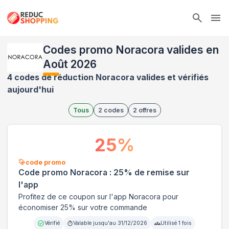
Ope
Codes promo Noracora valides en
Août 2026
4 codes de réduction Noracora valides et vérifiés
aujourd'hui
Tous
2
codes
2
offres
25
%
code promo
Code promo Noracora : 25% de remise sur
l'app
Profitez de ce coupon sur l'app Noracora pour
économiser 25% sur votre commande
Vérifié
Valable jusqu'au
31/12/2026
Utilisé
1
fois