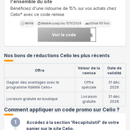
l'ensemble du site
Bénéficiez d'une ristourne de 15% sur vos achats chez
Celio* avec ce code remise
Vérifié
Valable jusqu'au
11/11/2024
Utilisé
161
fois
Voir le code
***E8DE5
Nos bons de réductions Celio les plus récents
Valeur de la
Date de
Offre
remise
validité
Gagner des avantages avec le
Offre
31 déc.
programme fidélité Celio+
spéciale
2026
Livraison
31 déc.
Livraison gratuite en boutique
gratuite
2026
Comment appliquer un code promo sur Celio
?
1
Accédez à la section 'Récapitulatif' de votre
panier sur le site Celio.