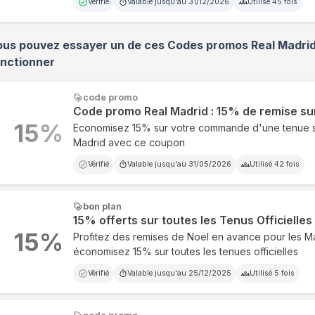
Vérifié
Valable jusqu'au
31/12/2026
Utilisé
45
fois
ous pouvez essayer un de ces Codes promos
Real Madri
onctionner
code promo
Code promo Real Madrid : 15% de remise sur
15
%
Economisez 15% sur votre commande d'une tenue su
Madrid avec ce coupon
Vérifié
Valable jusqu'au
31/05/2026
Utilisé
42
fois
bon plan
15% offerts sur toutes les Tenus Officielles
15
%
Profitez des remises de Noël en avance pour les Ma
économisez 15% sur toutes les tenues officielles
Vérifié
Valable jusqu'au
25/12/2025
Utilisé
5
fois