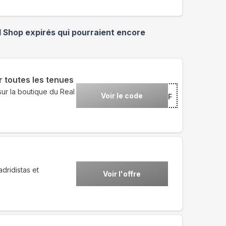
d Shop
expirés qui pourraient encore
 toutes les tenues
r la boutique du Real
Voir le code
***FF
dridistas et
Voir l'offre