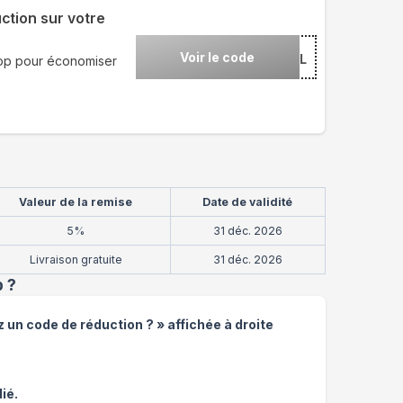
ction sur votre
Voir le code
***LL
hop pour économiser
Valeur de la remise
Date de validité
5%
31 déc. 2026
Livraison gratuite
31 déc. 2026
p
?
z un code de réduction ? » affichée à droite
ié.