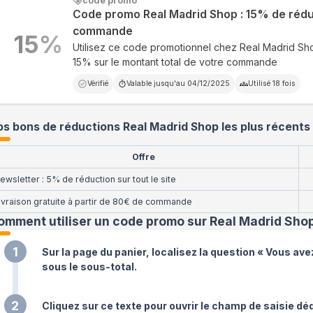
code promo
Code promo Real Madrid Shop : 15% de rédu
commande
15
%
Utilisez ce code promotionnel chez Real Madrid S
15% sur le montant total de votre commande
Vérifié
Valable jusqu'au
04/12/2025
Utilisé
18
fois
s bons de réductions Real Madrid Shop les plus récents
Offre
ewsletter : 5% de réduction sur tout le site
ivraison gratuite à partir de 80€ de commande
omment utiliser un code promo sur Real Madrid Sho
1
Sur la page du panier, localisez la question « Vous ave
sous le sous-total.
2
Cliquez sur ce texte pour ouvrir le champ de saisie déd