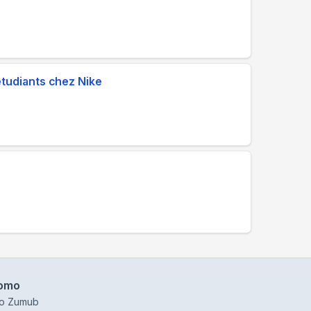
étudiants chez Nike
omo
o Zumub