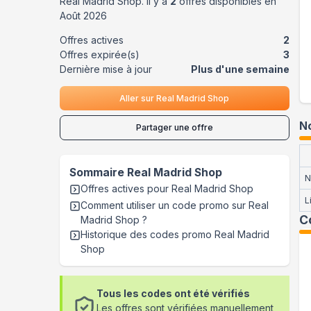
Real Madrid Shop
. Il y a
2
offres disponibles en
Août
2026
Offres actives
2
Offres expirée(s)
3
Dernière mise à jour
Plus d'une semaine
Aller sur
Real Madrid Shop
No
Partager une offre
Sommaire
Real Madrid Shop
N
Offres actives pour
Real Madrid Shop
L
Comment utiliser un code promo sur Real
C
Madrid Shop
?
Historique des codes promo
Real Madrid
Shop
Tous les codes ont été vérifiés
Les offres sont vérifiées manuellement