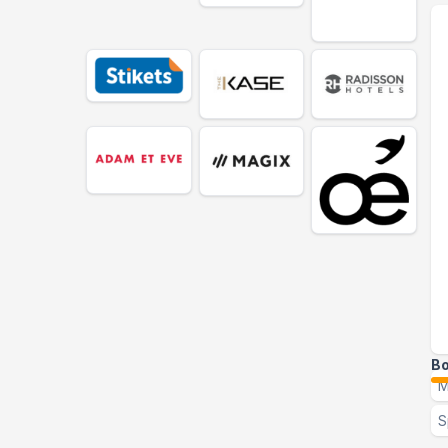
Bo
M
S