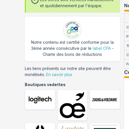
No
et quotidiennement par l'équipe.
C
P
Notre contenu est certifié conforme pour la
1
3ème année consécutive par le
label CPA
-
Charte des bons de réductions
C
F
Les liens présents sur notre site peuvent être
C
monétisés.
En savoir plus
Boutiques vedettes