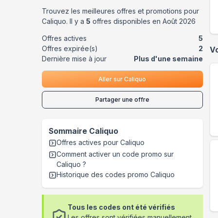
Trouvez les meilleures offres et promotions pour
Caliquo
. Il y a
5
offres disponibles en
Août
2026
Offres actives
5
Offres expirée(s)
2
V
Dernière mise à jour
Plus d'une semaine
Aller sur
Caliquo
Partager une offre
Sommaire
Caliquo
Offres actives pour
Caliquo
Comment activer un code promo sur
Caliquo
?
Historique des codes promo
Caliquo
Tous les codes ont été vérifiés
Les offres sont vérifiées manuellement