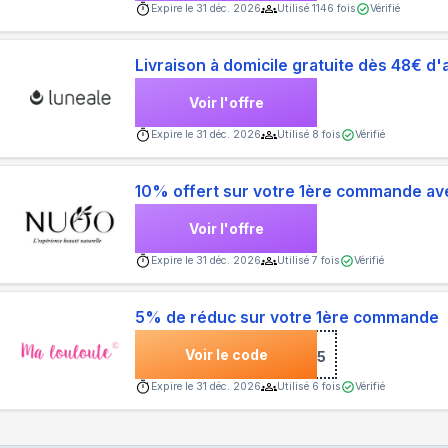
Expire le
31 déc. 2026
Utilisé
1146
fois
Vérifié
Livraison à domicile gratuite dès 48€ d'
Voir l'offre
Expire le
31 déc. 2026
Utilisé
8
fois
Vérifié
10% offert sur votre 1ère commande ave
Voir l'offre
Expire le
31 déc. 2026
Utilisé
7
fois
Vérifié
5% de réduc sur votre 1ère commande
Voir le code
***NVENUE5
Expire le
31 déc. 2026
Utilisé
6
fois
Vérifié