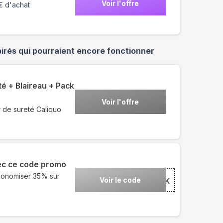
Voir l'offre
5€ d'achat
irés qui pourraient encore fonctionner
té + Blaireau + Pack
Voir l'offre
r de sureté Caliquo
ec ce code promo
économiser 35% sur
Voir le code
***CK