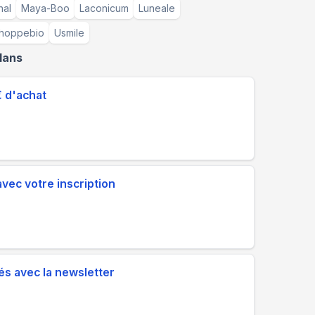
nal
Maya-Boo
Laconicum
Luneale
hoppebio
Usmile
lans
€ d'achat
 avec votre inscription
és avec la newsletter