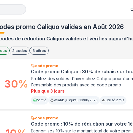
C
odes promo Caliquo valides en Août 2026
codes de réduction Caliquo valides et vérifiés aujourd'hu
ous
2
codes
3
offres
code promo
Code promo Caliquo : 30% de rabais sur tout
Profitez des soldes d'hiver chez Caliquo pour éco
30
%
l'ensemble des produits avec ce code promo
Plus que 3 jours
Vérifié
Valable jusqu'au
10/08/2026
Utilisé
2
fois
code promo
Code promo : 10% de réduction sur votre 
Economisez 10% sur le montant total de votre premi