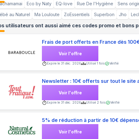
achamamai
Eco by Naty
EQ-love
Rue De l'Hygiène
Sens origi
ébé au Naturel
Ma Louloute
ZoEssentiels
Superbon
Jho
Lec
s utilisateurs ont aussi aimé ces codes promo et bons p
Frais de port offerts en France dès 100
Voir l'offre
Expire le
31 déc. 2026
Utilisé
1
fois
Vérifié
Newsletter : 10€ offerts sur tout le site
Voir l'offre
Expire le
31 déc. 2026
Utilisé
2
fois
Vérifié
5% de réduction à partir de 10€ dépens
Voir l'offre