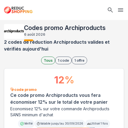
Ope
Codes promo Archiproducts
6 août 2026
2 codes de réduction Archiproducts valides et
vérifiés aujourd'hui
Tous
1
code
1
offre
12
%
code promo
Ce code promo Archiproducts vous fera
économiser 12% sur le total de votre panier
Economisez 12% sur votre commande Archiproducts
SANS minimum d'achat
Vérifié
Valable jusqu'au
30/09/2026
Utilisé
1
fois