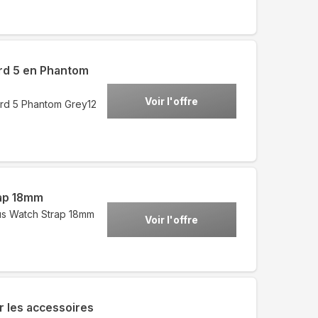
rd 5 en Phantom
Voir l'offre
rd 5 Phantom Grey12
rap 18mm
lus Watch Strap 18mm
Voir l'offre
 les accessoires