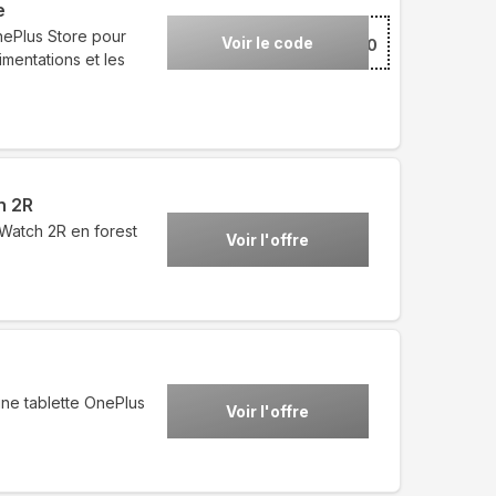
e
nePlus Store pour
Voir le code
***PP30
imentations et les
h 2R
Watch 2R en forest
Voir l'offre
une tablette OnePlus
Voir l'offre