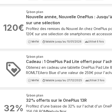
bon plan
Nouvelle année, Nouvelle OnePlus : Jusqu'à
sur une sélection
120
€
Profitez des remises du Nouvel An chez OnePlus p
120€ sur une sélection de smartphones et accessoi
Vérifié
Valable jusqu'au
10/01/2026
Utilisé
6
fois
bon plan
Cadeau : 1 OnePlus Pad Lite offert pour l'ac
Obtenez en cadeau une tablette OnePlus Pad Lite 
ROMLTEAero Blue d'une valeur de 259€ pour l'acha
Vérifié
Valable jusqu'au
27/12/2025
Utilisé
3
fois
bon plan
32% offerts sur le OnePlus 13R
32
%
Profitez d'une baisse de 32% sur l'achat d'un One
256 GB ROMNebula Noir