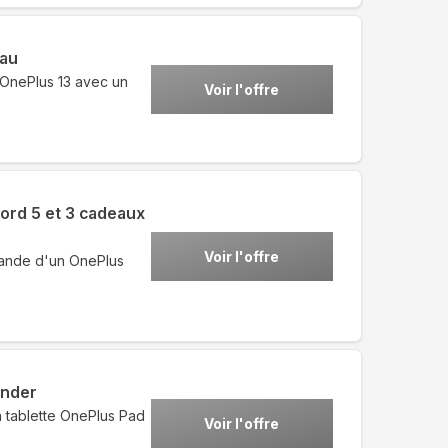
eau
 OnePlus 13 avec un
Voir l'offre
ord 5 et 3 cadeaux
Voir l'offre
mande d'un OnePlus
ender
a tablette OnePlus Pad
Voir l'offre