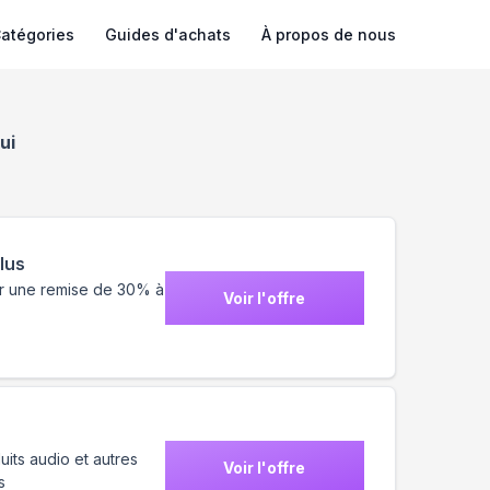
atégories
Guides d'achats
À propos de nous
ui
lus
oir une remise de 30% à
Voir l'offre
its audio et autres
Voir l'offre
s