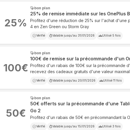
bon plan
25% de remise immédiate sur les OnePlus 
25
%
Profitez d'une réduction de 25% sur l'achat d'une
4 en Zen Green ou Storm Gray
Vérifié
Valable jusqu'au
31/01/2026
Utilisé
5
fois
bon plan
100€ de remise sur la précommande d'un O
100
€
Profitez d'un rabais de 100€ sur la précommande d
recevez des cadeaux gratuits d'une valeur maxima
Vérifié
Valable jusqu'au
20/01/2026
Utilisé
11
fois
bon plan
50€ offerts sur la précommande d'une Tabl
50
€
Go 2
Profitez d'un rabais de 50€ en précommandant la 
Vérifié
Valable jusqu'au
15/01/2026
Utilisé
3
fois