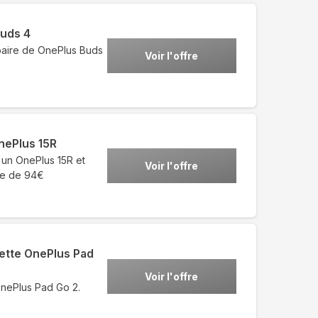
Buds 4
 paire de OnePlus Buds
Voir l'offre
nePlus 15R
'un OnePlus 15R et
Voir l'offre
le de 94€
ette OnePlus Pad
Voir l'offre
OnePlus Pad Go 2.