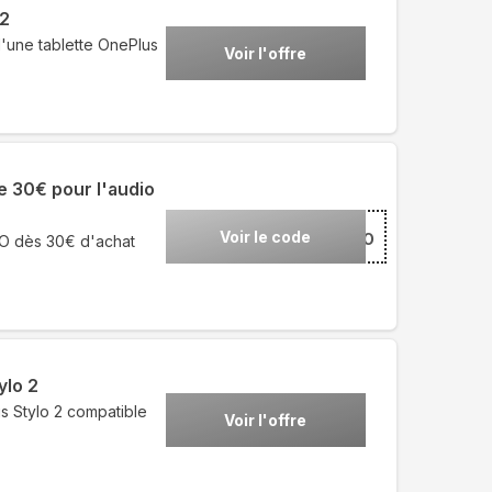
 2
'une tablette OnePlus
Voir l'offre
e 30€ pour l'audio
Voir le code
***IOPPO
PO dès 30€ d'achat
ylo 2
s Stylo 2 compatible
Voir l'offre