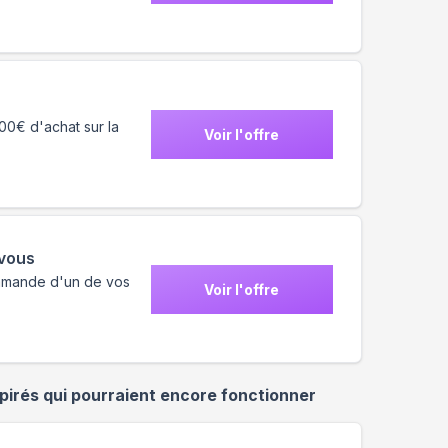
100€ d'achat sur la
Voir l'offre
 vous
mmande d'un de vos
Voir l'offre
irés qui pourraient encore fonctionner