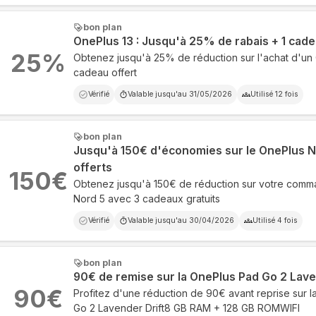
bon plan
OnePlus 13 : Jusqu'à 25% de rabais + 1 cad
25
%
Obtenez jusqu'à 25% de réduction sur l'achat d'un
cadeau offert
Vérifié
Valable jusqu'au
31/05/2026
Utilisé
12
fois
bon plan
Jusqu'à 150€ d'économies sur le OnePlus N
offerts
150
€
Obtenez jusqu'à 150€ de réduction sur votre com
Nord 5 avec 3 cadeaux gratuits
Vérifié
Valable jusqu'au
30/04/2026
Utilisé
4
fois
bon plan
90€ de remise sur la OnePlus Pad Go 2 Lav
90
€
Profitez d'une réduction de 90€ avant reprise sur l
Go 2 Lavender Drift8 GB RAM + 128 GB ROMWIFI