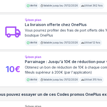
Vérifié
Valable jusqu'au
31/12/2026
Utilisé
362
fois
bon plan
La livraison offerte chez OnePlus
Vous pourrez profiter des frais de port offerts dès 
boutique OnePlus
Vérifié
Valable jusqu'au
31/12/2026
Utilisé
12
fois
bon plan
Parrainage : Jusqu'à 10€ de réduction pour
10
€
Obtenez un bon de réduction de 10€ à chaque co
filleuls supérieur à 200€ (par l'application)
Vérifié
Valable jusqu'au
31/12/2026
Utilisé
315
fois
ous pouvez essayer un de ces Codes promos
OnePlus
exp
bon plan