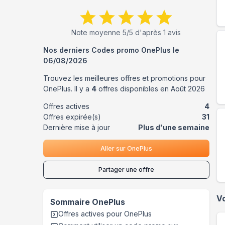
Note moyenne
5
/5 d'après
1
avis
Nos derniers Codes promo
OnePlus
le
06/08/2026
Trouvez les meilleures offres et promotions pour
OnePlus
. Il y a
4
offres disponibles en
Août
2026
Offres actives
4
Offres expirée(s)
31
Dernière mise à jour
Plus d'une semaine
Aller sur
OnePlus
Partager une offre
V
Sommaire
OnePlus
Offres actives pour
OnePlus