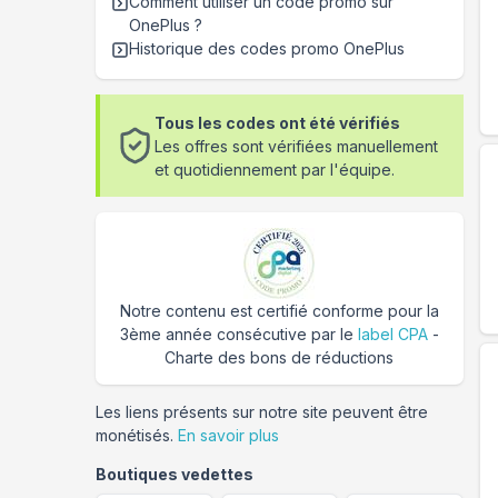
Comment utiliser un code promo sur
OnePlus
?
Historique des codes promo
OnePlus
Tous les codes ont été vérifiés
Les offres sont vérifiées manuellement
et quotidiennement par l'équipe.
Notre contenu est certifié conforme pour la
3ème année consécutive par le
label CPA
-
Charte des bons de réductions
Les liens présents sur notre site peuvent être
monétisés.
En savoir plus
Boutiques vedettes