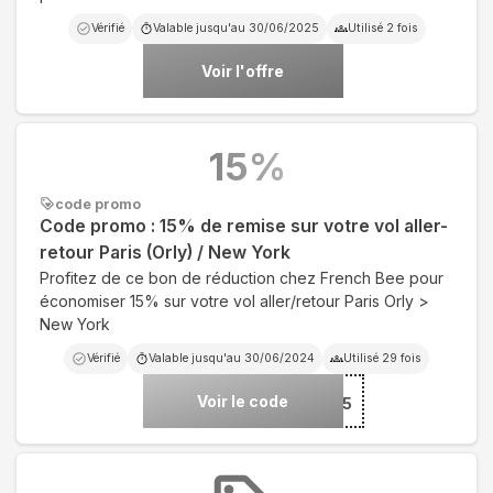
Vérifié
Valable jusqu'au
30/06/2025
Utilisé
2
fois
Voir l'offre
15
%
code promo
Code promo : 15% de remise sur votre vol aller-
retour Paris (Orly) / New York
Profitez de ce bon de réduction chez French Bee pour
économiser 15% sur votre vol aller/retour Paris Orly >
New York
Vérifié
Valable jusqu'au
30/06/2024
Utilisé
29
fois
Voir le code
***FRENCHBEE15