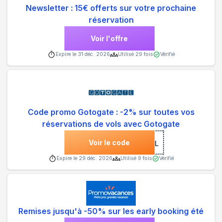
Newsletter : 15€ offerts sur votre prochaine
réservation
Voir l'offre
Expire le
31 déc. 2026
Utilisé
29
fois
Vérifié
Code promo Gotogate : -2% sur toutes vos
réservations de vols avec Gotogate
Voir le code
***LOBAL
Expire le
29 déc. 2026
Utilisé
9
fois
Vérifié
Remises jusqu'à -50% sur les early booking été