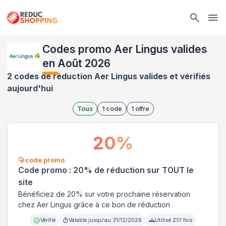
Ope
Codes promo Aer Lingus valides
en Août 2026
2 codes de réduction Aer Lingus valides et vérifiés
aujourd'hui
Tous
1
code
1
offre
20
%
code promo
Code promo : 20% de réduction sur TOUT le
site
Bénéficiez de 20% sur votre prochaine réservation
chez Aer Lingus grâce à ce bon de réduction
Vérifié
Valable jusqu'au
31/12/2026
Utilisé
251
fois