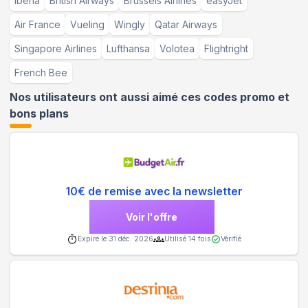
Iberia
British Airways
Brussels Airlines
easyJet
Air France
Vueling
Wingly
Qatar Airways
Singapore Airlines
Lufthansa
Volotea
Flightright
French Bee
Nos utilisateurs ont aussi aimé ces codes promo et
bons plans
10€ de remise avec la newsletter
Voir l'offre
Expire le
31 déc. 2026
Utilisé
14
fois
Vérifié