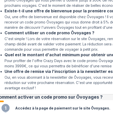
promo Ôvoyages qui vous permet d'obtenir jusqu'à 300€ de réd
prochains voyages. C'est le moment de réaliser de belles économ
Existe-t-il une offre de bienvenue pour la première 
Oui, une offre de bienvenue est disponible chez Ôvoyages ! Il vou
recevoir un code promo Ôvoyages qui vous donne droit à 5% de
manière de découvrir l'univers Ôvoyages tout en profitant d'une
Comment utiliser un code promo Ôvoyages ?
C'est simple ! Lors de votre réservation sur le site Ôvoyages,
champ dédié avant de valider votre paiement. La réduction sera
commande pour vous permettre de voyager à petit prix.
Quel est le montant d'achat minimum pour obtenir un
Pour profiter de l'offre Crazy Days avec le code promo Ôvoyages
moins 3999€, ce qui vous permettra de bénéficier d'une remise
Une offre de remise via l'inscription à la newsletter es
Oui, en vous abonnant à la newsletter de Ôvoyages, vous rece
réduction sur votre prochaine réservation. C'est une opportunit
avantage exclusif !
omment activer un code promo sur Ôvoyages
?
1
Accédez à la page de paiement sur le site Ôvoyages.