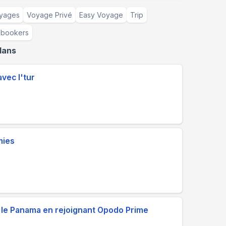
yages
Voyage Privé
Easy Voyage
Trip
Ebookers
lans
vec l'tur
mies
 le Panama en rejoignant Opodo Prime