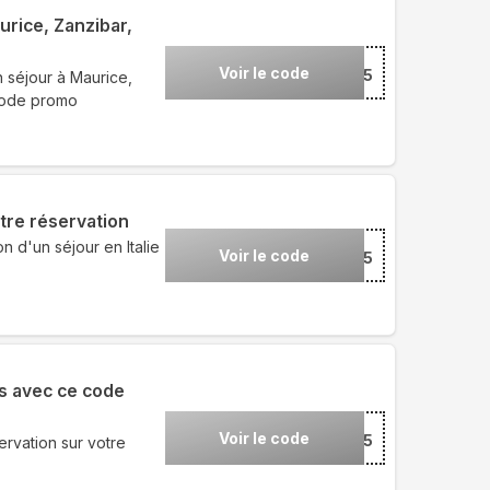
rice, Zanzibar,
Voir le code
***TI25
 séjour à Maurice,
code promo
otre réservation
n d'un séjour en Italie
Voir le code
***LIE25
s avec ce code
Voir le code
***ZY25
rvation sur votre