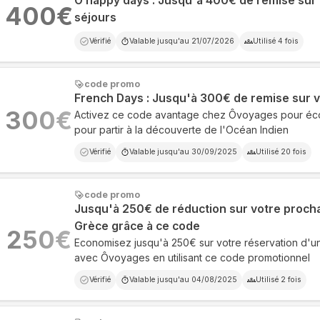
Ô happy days : Jusqu'à 400€ de remise su
400
€
séjours
Vérifié
Valable jusqu'au
21/07/2026
Utilisé
4
fois
code promo
French Days : Jusqu'à 300€ de remise sur v
300
€
Activez ce code avantage chez Ôvoyages pour éc
pour partir à la découverte de l'Océan Indien
Vérifié
Valable jusqu'au
30/09/2025
Utilisé
20
fois
code promo
Jusqu'à 250€ de réduction sur votre proch
Grèce grâce à ce code
250
€
Economisez jusqu'à 250€ sur votre réservation d'
avec Ôvoyages en utilisant ce code promotionnel
Vérifié
Valable jusqu'au
04/08/2025
Utilisé
2
fois