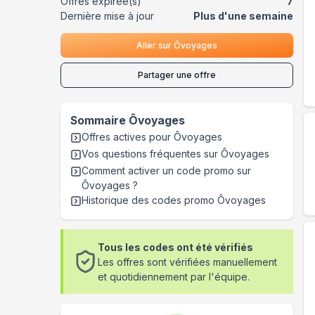
Offres expirée(s)
7
Dernière mise à jour
Plus d'une semaine
Aller sur
Ôvoyages
Partager une offre
Sommaire
Ôvoyages
Offres actives pour
Ôvoyages
Vos questions fréquentes sur
Ôvoyages
Comment activer un code promo sur
Ôvoyages
?
Historique des codes promo
Ôvoyages
Tous les codes ont été vérifiés
Les offres sont vérifiées manuellement
et quotidiennement par l'équipe.