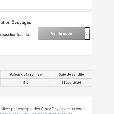
vation Ôvoyages
Voir le code
***25
réduction lors de
Valeur de la remise
Date de validité
5%
31 déc. 2026
rofitez par exemple des Crazy Days avec un code