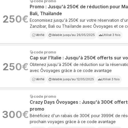
code promo
Promo : Jusqu'à 250€ de réduction pour Mau
Bali, Thaïlande
250
€
Economisez jusqu'à 250€ sur votre réservation d'un
Zanzibar, Bali ou Thaïlande avec Ôvoyages et ce 
Vérifié
Valable jusqu'au
26/05/2025
Utilisé
3
fois
code promo
Cap sur l’Italie : Jusqu'à 250€ offerts sur v
250
€
Obtenez jusqu'à 250€ de réduction sur la réservatio
avec Ôvoyages grâce à ce code avantage
Vérifié
Valable jusqu'au
12/05/2025
Utilisé
3
fois
code promo
Crazy Days Ôvoyages : Jusqu'à 300€ offert
promo
300
€
Bénéficiez d'un rabais de 300€ pour 3999€ de rése
prochain voyages grâce à ce code avantage