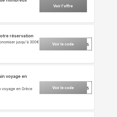
r de nombreux
Voir l'offre
otre réservation
onomiser jusqu'à 300€
Voir le code
***NCH25
ain voyage en
Voir le code
***CE25
un voyage en Grèce