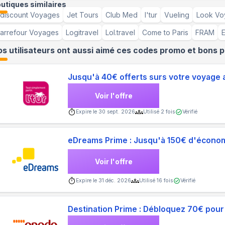
utiques similaires
discount Voyages
Jet Tours
Club Med
l'tur
Vueling
Look Vo
arrefour Voyages
Logitravel
Lol.travel
Come to Paris
FRAM
s utilisateurs ont aussi aimé ces codes promo et bons p
Jusqu'à 40€ offerts surs votre voyage a
Voir l'offre
Expire le
30 sept. 2026
Utilisé
2
fois
Vérifié
eDreams Prime : Jusqu'à 150€ d'écono
Voir l'offre
Expire le
31 déc. 2026
Utilisé
16
fois
Vérifié
Destination Prime : Débloquez 70€ pour