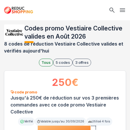
Ope
Codes promo Vestiaire Collective
valides en Août 2026
8 codes de réduction Vestiaire Collective valides et
vérifiés aujourd'hui
Tous
5
codes
3
offres
250
€
code promo
Jusqu'à 250€ de réduction sur vos 3 premières
commandes avec ce code promo Vestiaire
Collective
Vérifié
Valable jusqu'au
30/09/2026
Utilisé
4
fois