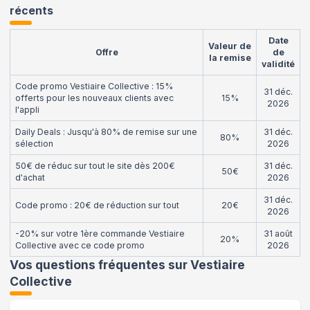
récents
Date
Valeur de
Offre
de
la remise
validité
Code promo Vestiaire Collective : 15%
31 déc.
offerts pour les nouveaux clients avec
15%
2026
l'appli
Daily Deals : Jusqu'à 80% de remise sur une
31 déc.
80%
sélection
2026
50€ de réduc sur tout le site dès 200€
31 déc.
50€
d'achat
2026
31 déc.
Code promo : 20€ de réduction sur tout
20€
2026
-20% sur votre 1ère commande Vestiaire
31 août
20%
Collective avec ce code promo
2026
Vos questions fréquentes sur
Vestiaire
Collective