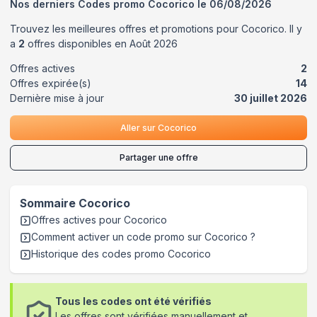
Nos derniers Codes promo
Cocorico
le
06/08/2026
Trouvez les meilleures offres et promotions pour
Cocorico
. Il y
a
2
offres disponibles en
Août
2026
Offres actives
2
Offres expirée(s)
14
Dernière mise à jour
30 juillet 2026
Aller sur
Cocorico
Partager une offre
Sommaire
Cocorico
Offres actives pour
Cocorico
Comment activer un code promo sur Cocorico
?
Historique des codes promo
Cocorico
Tous les codes ont été vérifiés
Les offres sont vérifiées manuellement et