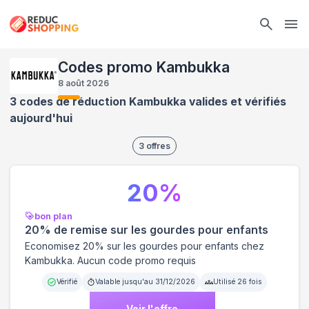
Ope
Codes promo Kambukka
8 août 2026
3 codes de réduction Kambukka valides et vérifiés
aujourd'hui
3
offres
20
%
bon plan
20% de remise sur les gourdes pour enfants
Economisez 20% sur les gourdes pour enfants chez
Kambukka. Aucun code promo requis
Vérifié
Valable jusqu'au
31/12/2026
Utilisé
26
fois
Voir l'offre