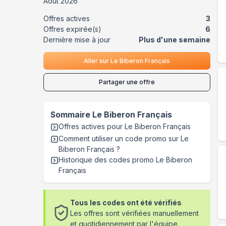
Août
2026
Offres actives
3
Offres expirée(s)
6
Dernière mise à jour
Plus d'une semaine
Aller sur
Le Biberon Français
Partager une offre
Sommaire
Le Biberon Français
Offres actives pour
Le Biberon Français
Comment utiliser un code promo sur Le
Biberon Français
?
Historique des codes promo
Le Biberon
Français
Tous les codes ont été vérifiés
Les offres sont vérifiées manuellement
et quotidiennement par l'équipe.