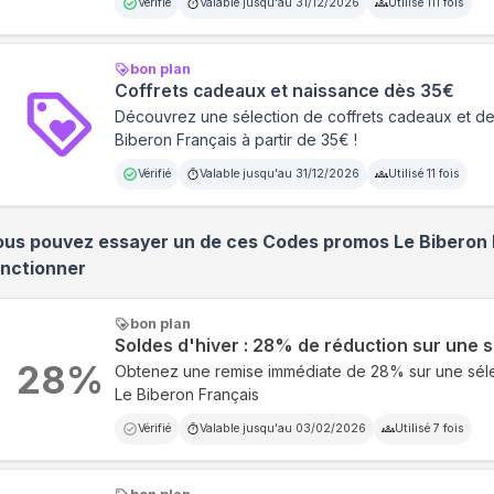
Vérifié
Valable jusqu'au
31/12/2026
Utilisé
111
fois
bon plan
Coffrets cadeaux et naissance dès 35€
Découvrez une sélection de coffrets cadeaux et d
Biberon Français à partir de 35€ !
Vérifié
Valable jusqu'au
31/12/2026
Utilisé
11
fois
ous pouvez essayer un de ces Codes promos
Le Biberon
onctionner
bon plan
Soldes d'hiver : 28% de réduction sur une s
28
%
Obtenez une remise immédiate de 28% sur une sélec
Le Biberon Français
Vérifié
Valable jusqu'au
03/02/2026
Utilisé
7
fois