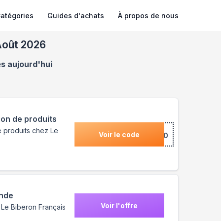
atégories
Guides d'achats
À propos de nous
Août 2026
és aujourd'hui
ion de produits
 produits chez Le
Voir le code
***TE10
ande
Voir l'offre
r Le Biberon Français