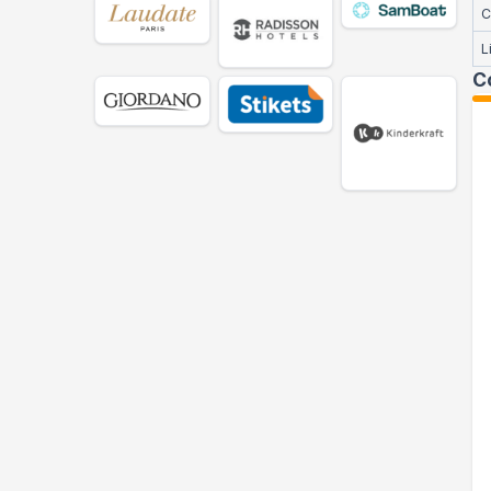
C
L
C