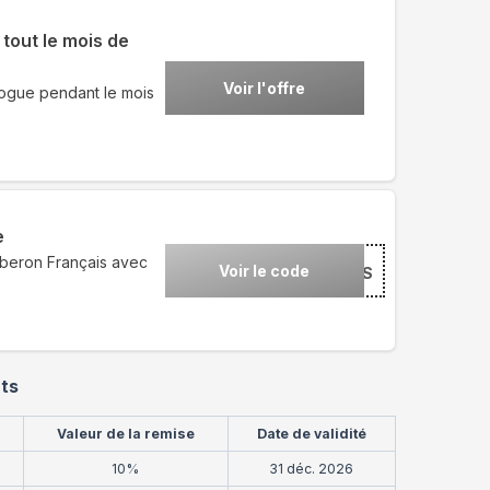
tout le mois de
Voir l'offre
logue pendant le mois
e
iberon Français avec
Voir le code
***NCHDAYS
nts
Valeur de la remise
Date de validité
10%
31 déc. 2026