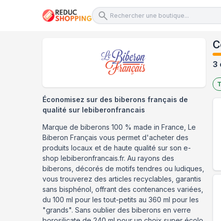
C
3 
T
Économisez sur des biberons français de
qualité sur lebiberonfrancais
Marque de biberons 100 % made in France, Le
Biberon Français vous permet d'acheter des
produits locaux et de haute qualité sur son e-
shop lebiberonfrancais.fr. Au rayons des
biberons, décorés de motifs tendres ou ludiques,
vous trouverez des articles recyclables, garantis
sans bisphénol, offrant des contenances variées,
du 100 ml pour les tout-petits au 360 ml pour les
"grands". Sans oublier des biberons en verre
borosilicate de 240 ml pour un choix super écolo.