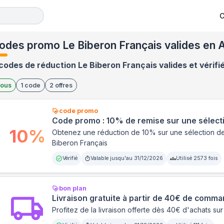
C
odes promo Le Biberon Français valides en 
codes de réduction Le Biberon Français valides et vérifi
ous
1
code
2
offres
code promo
Code promo : 10% de remise sur une sélect
10
%
Obtenez une réduction de 10% sur une sélection de
Biberon Français
Vérifié
Valable jusqu'au
31/12/2026
Utilisé
2573
fois
bon plan
Livraison gratuite à partir de 40€ de comm
Profitez de la livraison offerte dès 40€ d'achats su