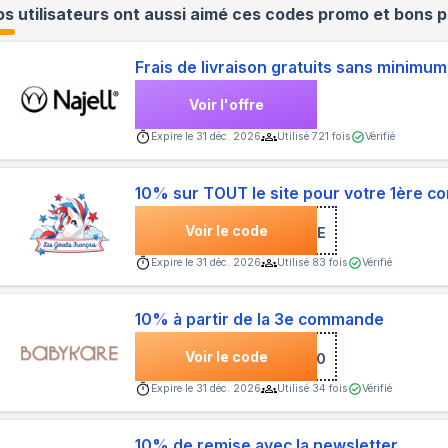
s utilisateurs ont aussi aimé ces codes promo et bons p
Frais de livraison gratuits sans minimum
Voir l'offre
Expire le
31 déc. 2026
Utilisé
721
fois
Vérifié
10% sur TOUT le site pour votre 1ère 
Voir le code
***NVENUE
Expire le
31 déc. 2026
Utilisé
83
fois
Vérifié
10% à partir de la 3e commande
Voir le code
***LOYAL10
Expire le
31 déc. 2026
Utilisé
34
fois
Vérifié
10% de remise avec la newsletter