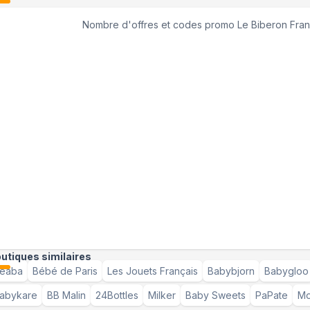
Nombre d'offres et codes promo
Le Biberon Fran
utiques similaires
éaba
Bébé de Paris
Les Jouets Français
Babybjorn
Babygloo
abykare
BB Malin
24Bottles
Milker
Baby Sweets
PaPate
Mo