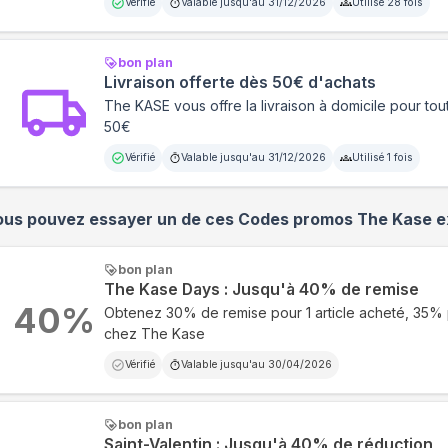
Vérifié
Valable jusqu'au
31/12/2026
Utilisé
28
fois
bon plan
Livraison offerte dès 50€ d'achats
The KASE vous offre la livraison à domicile pour tou
50€
Vérifié
Valable jusqu'au
31/12/2026
Utilisé
1
fois
ous pouvez essayer un de ces Codes promos
The Kase
e
bon plan
The Kase Days : Jusqu'à 40% de remise
40
%
Obtenez 30% de remise pour 1 article acheté, 35%
chez The Kase
Vérifié
Valable jusqu'au
30/04/2026
bon plan
Saint-Valentin : Jusqu'à 40% de réduction