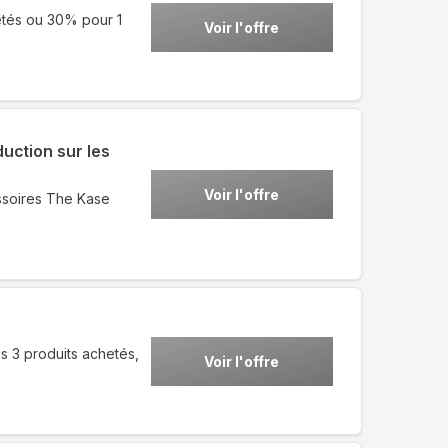
tés ou 30% pour 1
Voir l'offre
uction sur les
Voir l'offre
ssoires The Kase
3 produits achetés,
Voir l'offre