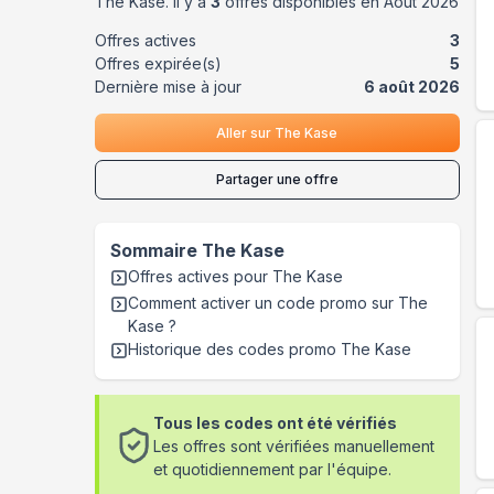
The Kase
. Il y a
3
offres disponibles en
Août
2026
Offres actives
3
Offres expirée(s)
5
Dernière mise à jour
6 août 2026
Aller sur
The Kase
Partager une offre
Sommaire
The Kase
Offres actives pour
The Kase
Comment activer un code promo sur The
Kase
?
Historique des codes promo
The Kase
Tous les codes ont été vérifiés
Les offres sont vérifiées manuellement
et quotidiennement par l'équipe.