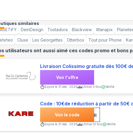
utiques similaires
ASETiFY
DeinDesign
Tostadora
Blackview
Wanapix
Planete
shirteo
Cluse
Les Georgettes
Otterbox
Tout pour Phone
Kar
s utilisateurs ont aussi aimé ces codes promo et bons p
Livraison Colissimo gratuite dès 100€
Voir l'offre
Expire le
31 déc. 2026
Utilisé
3
fois
Vérifié
Code : 10€de réduction à partir de 50€ 
Voir le code
***SLETTER
Expire le
31 déc. 2026
Utilisé
13
fois
Vérifié