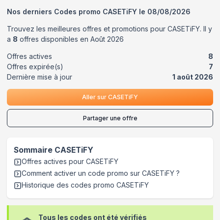
Nos derniers Codes promo
CASETiFY
le
08/08/2026
Trouvez les meilleures offres et promotions pour
CASETiFY
. Il y
a
8
offres disponibles en
Août
2026
Offres actives
8
Offres expirée(s)
7
Dernière mise à jour
1 août 2026
Aller sur
CASETiFY
Partager une offre
Sommaire
CASETiFY
Offres actives pour
CASETiFY
Comment activer un code promo sur CASETiFY
?
Historique des codes promo
CASETiFY
Tous les codes ont été vérifiés