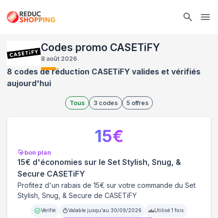
Ope
Codes promo CASETiFY
8 août 2026
8 codes de réduction CASETiFY valides et vérifiés
aujourd'hui
Tous
3
codes
5
offres
15
€
bon plan
15€ d'économies sur le Set Stylish, Snug, &
Secure CASETiFY
Profitez d'un rabais de 15€ sur votre commande du Set
Stylish, Snug, & Secure de CASETiFY
Vérifié
Valable jusqu'au
30/09/2026
Utilisé
1
fois