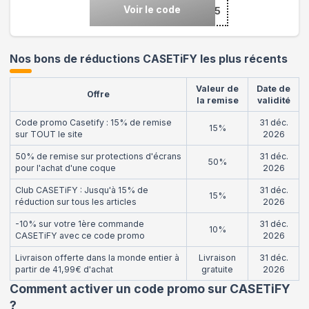
Voir le code
***25
Nos bons de réductions CASETiFY les plus récents
Valeur de
Date de
Offre
la remise
validité
Code promo Casetify : 15% de remise
31 déc.
15%
sur TOUT le site
2026
50% de remise sur protections d'écrans
31 déc.
50%
pour l'achat d'une coque
2026
Club CASETiFY : Jusqu'à 15% de
31 déc.
15%
réduction sur tous les articles
2026
-10% sur votre 1ère commande
31 déc.
10%
CASETiFY avec ce code promo
2026
Livraison offerte dans la monde entier à
Livraison
31 déc.
partir de 41,99€ d'achat
gratuite
2026
Comment activer un code promo sur CASETiFY
?