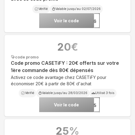
Vérifié
Valable jusqu'au
02/07/2026
Voir le code
***MER26
20
€
code promo
Code promo CASETiFY : 20€ offerts sur votre
1ère commande dès 80€ dépensés
Activez ce code avantage chez CASETiFY pour
économiser 20€ à partir de 80€ d'achat
Vérifié
Valable jusqu'au
28/03/2026
Utilisé
3
fois
Voir le code
***LE315
25
%