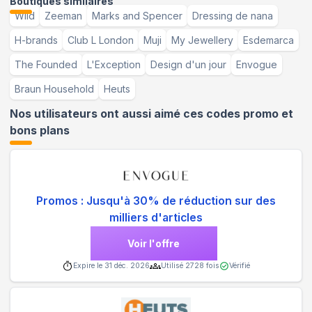
Boutiques similaires
Wild
Zeeman
Marks and Spencer
Dressing de nana
H-brands
Club L London
Muji
My Jewellery
Esdemarca
The Founded
L'Exception
Design d'un jour
Envogue
Braun Household
Heuts
Nos utilisateurs ont aussi aimé ces codes promo et
bons plans
Promos : Jusqu'à 30% de réduction sur des
milliers d'articles
Voir l'offre
Expire le
31 déc. 2026
Utilisé
2728
fois
Vérifié