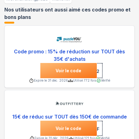
Nos utilisateurs ont aussi aimé ces codes promo et
bons plans
Code promo : 15% de réduction sur TOUT dès
35€ d'achats
Voir le code
***R2Q42
Expire le
31 déc. 2026
Utilisé
772
fois
Vérifié
15€ de réduc sur TOUT dès 150€ de commande
Voir le code
***FIT15AFF
Expire le
31 déc. 2026
Utilisé
121
fois
Vérifié