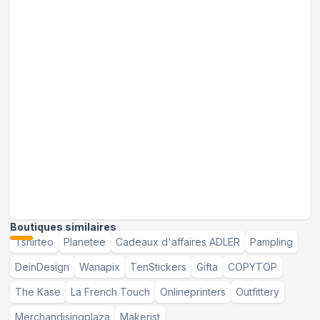
Boutiques similaires
Tshirteo
Planetee
Cadeaux d'affaires ADLER
Pampling
DeinDesign
Wanapix
TenStickers
Gifta
COPYTOP
The Kase
La French Touch
Onlineprinters
Outfittery
Merchandisingplaza
Makerist