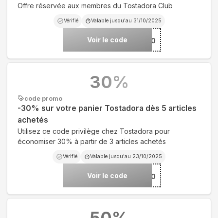
Offre réservée aux membres du Tostadora Club
Vérifié
Valable jusqu'au
31/10/2025
Voir le code
***10
30
%
code promo
-30% sur votre panier Tostadora dès 5 articles
achetés
Utilisez ce code privilège chez Tostadora pour
économiser 30% à partir de 3 articles achetés
Vérifié
Valable jusqu'au
23/10/2025
Voir le code
***SONNALISE30
50
%