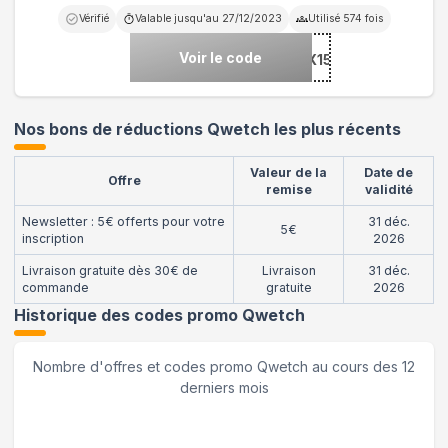
Vérifié
Valable jusqu'au
27/12/2023
Utilisé
574
fois
Voir le code
***TCH_MOULINEX15
Nos bons de réductions Qwetch les plus récents
Valeur de la
Date de
Offre
remise
validité
Newsletter : 5€ offerts pour votre
31 déc.
5€
inscription
2026
Livraison gratuite dès 30€ de
Livraison
31 déc.
commande
gratuite
2026
Historique des codes promo
Qwetch
Nombre d'offres et codes promo
Qwetch
au cours des 12
derniers mois