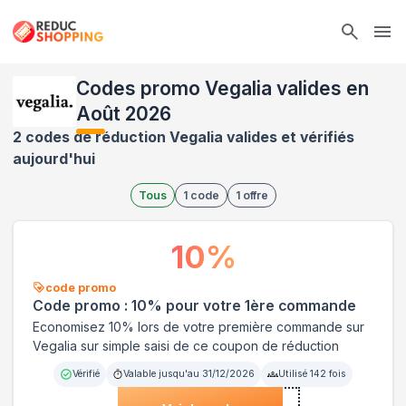
Ope
Codes promo Vegalia valides en
Août 2026
2 codes de réduction Vegalia valides et vérifiés
aujourd'hui
Tous
1
code
1
offre
10
%
code promo
Code promo : 10% pour votre 1ère commande
Economisez 10% lors de votre première commande sur
Vegalia sur simple saisi de ce coupon de réduction
Vérifié
Valable jusqu'au
31/12/2026
Utilisé
142
fois