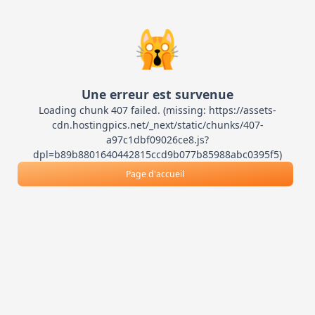
🙀
Une erreur est survenue
Loading chunk 407 failed. (missing: https://assets-
cdn.hostingpics.net/_next/static/chunks/407-
a97c1dbf09026ce8.js?
dpl=b89b8801640442815ccd9b077b85988abc0395f5)
Page d'accueil