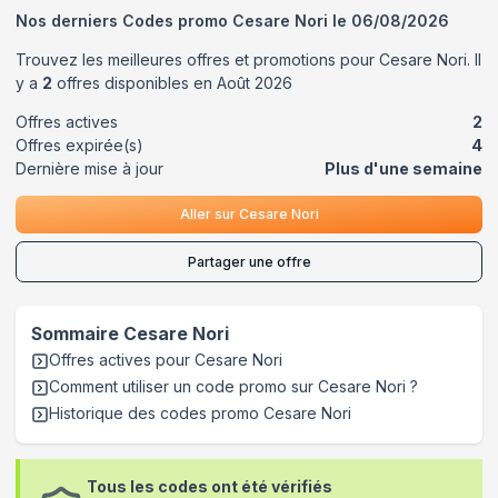
Nos derniers Codes promo
Cesare Nori
le
06/08/2026
Trouvez les meilleures offres et promotions pour
Cesare Nori
. Il
y a
2
offres disponibles en
Août
2026
Offres actives
2
Offres expirée(s)
4
Dernière mise à jour
Plus d'une semaine
Aller sur
Cesare Nori
Partager une offre
Sommaire
Cesare Nori
Offres actives pour
Cesare Nori
Comment utiliser un code promo sur Cesare Nori
?
Historique des codes promo
Cesare Nori
Tous les codes ont été vérifiés