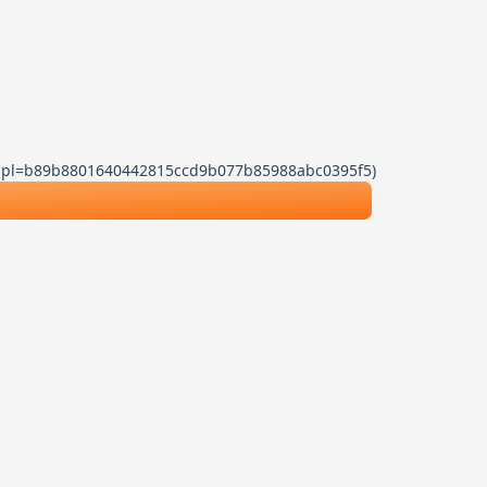
.js?dpl=b89b8801640442815ccd9b077b85988abc0395f5)