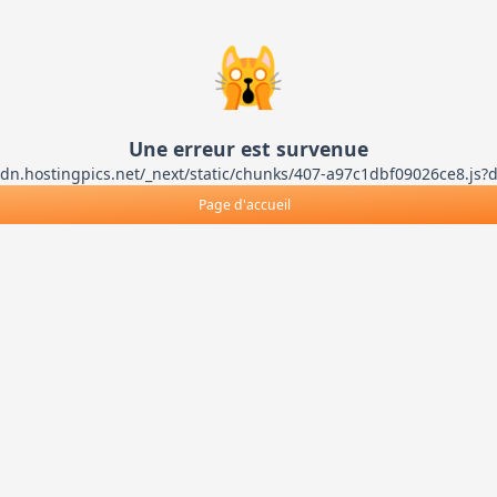
🙀
Une erreur est survenue
ts-cdn.hostingpics.net/_next/static/chunks/407-a97c1dbf09026ce8
Page d'accueil