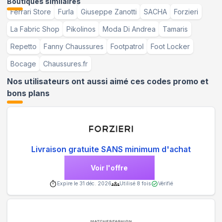
Boutiques similaires
Ferrari Store
Furla
Giuseppe Zanotti
SACHA
Forzieri
La Fabric Shop
Pikolinos
Moda Di Andrea
Tamaris
Repetto
Fanny Chaussures
Footpatrol
Foot Locker
Bocage
Chaussures.fr
Nos utilisateurs ont aussi aimé ces codes promo et
bons plans
Livraison gratuite SANS minimum d'achat
Voir l'offre
Expire le
31 déc. 2026
Utilisé
8
fois
Vérifié