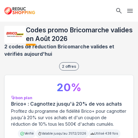
Ope
Codes promo Bricomarche valides
en Août 2026
2 codes de réduction Bricomarche valides et
vérifiés aujourd'hui
2
offres
20
%
bon plan
Brico+ : Cagnottez jusqu'à 20% de vos achats
Profitez du programme de fidélité Brico+ pour cagnotter
jusqu'à 20% sur vos achats et d'un coupon de
réduction de 10% tous les 500€ d'achats cumulés.
Vérifié
Valable jusqu'au
31/12/2026
Utilisé
438
fois