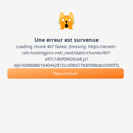
🙀
Une erreur est survenue
Loading chunk 407 failed. (missing: https://assets-
cdn.hostingpics.net/_next/static/chunks/407-
a97c1dbf09026ce8.js?
dpl=b89b8801640442815ccd9b077b85988abc0395f5)
Page d'accueil