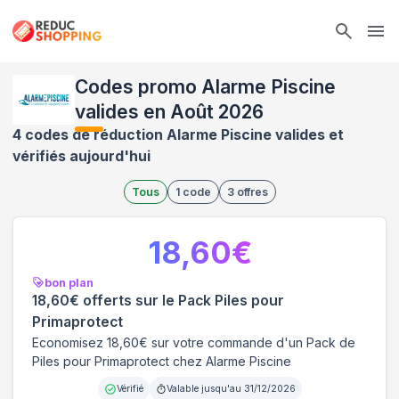
Ope
Codes promo Alarme Piscine
valides en Août 2026
4 codes de réduction Alarme Piscine valides et
vérifiés aujourd'hui
Tous
1
code
3
offres
18,60
€
bon plan
18,60€ offerts sur le Pack Piles pour
Primaprotect
Economisez 18,60€ sur votre commande d'un Pack de
Piles pour Primaprotect chez Alarme Piscine
Vérifié
Valable jusqu'au
31/12/2026