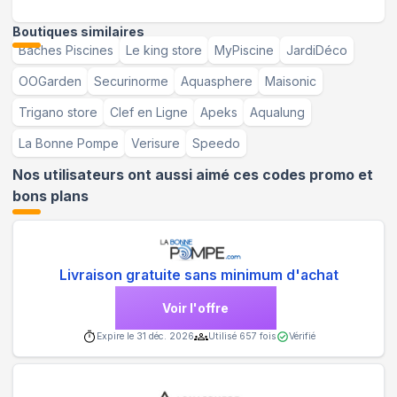
Boutiques similaires
Bâches Piscines
Le king store
MyPiscine
JardiDéco
OOGarden
Securinorme
Aquasphere
Maisonic
Trigano store
Clef en Ligne
Apeks
Aqualung
La Bonne Pompe
Verisure
Speedo
Nos utilisateurs ont aussi aimé ces codes promo et
bons plans
Livraison gratuite sans minimum d'achat
Voir l'offre
Expire le
31 déc. 2026
Utilisé
657
fois
Vérifié