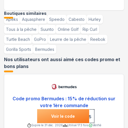
Boutiques similaires
Apeks
Aquasphere
Speedo
Cabesto
Hurley
Tous à la pêche
Suunto
Online Golf
Rip Curl
Turtle Beach
GoPro
Leurre de la pêche
Reebok
Gorilla Sports
Bermudes
Nos utilisateurs ont aussi aimé ces codes promo et
bons plans
Code promo Bermudes : 15% de réduction sur
votre 1ère commande
Voir le code
***NVENUE-15
Expire le
31 déc. 2026
Utilisé
173
fois
Vérifié