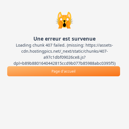
🙀
Une erreur est survenue
Loading chunk 407 failed. (missing: https://assets-
cdn.hostingpics.net/_next/static/chunks/407-
a97c1dbf09026ce8.js?
dpl=b89b8801640442815ccd9b077b85988abc0395f5)
Page d'accueil