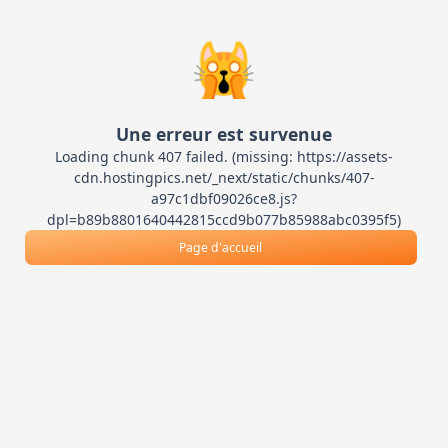
🙀
Une erreur est survenue
Loading chunk 407 failed. (missing: https://assets-
cdn.hostingpics.net/_next/static/chunks/407-
a97c1dbf09026ce8.js?
dpl=b89b8801640442815ccd9b077b85988abc0395f5)
Page d'accueil