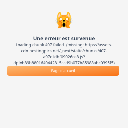
🙀
Une erreur est survenue
Loading chunk 407 failed. (missing: https://assets-
cdn.hostingpics.net/_next/static/chunks/407-
a97c1dbf09026ce8.js?
dpl=b89b8801640442815ccd9b077b85988abc0395f5)
Page d'accueil