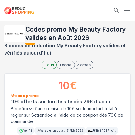
Ope
Codes promo My Beauty Factory
valides en Août 2026
3 codes de réduction My Beauty Factory valides et
vérifiés aujourd'hui
Tous
1
code
2
offres
10
€
code promo
10€ offerts sur tout le site dès 79€ d'achat
Bénéficiez d'une remise de 10€ sur le montant total à
régler sur Sotrendoo à l'aide de ce coupon dès 79€ de
commande
Vérifié
Valable jusqu'au
31/12/2026
Utilisé
1097
fois