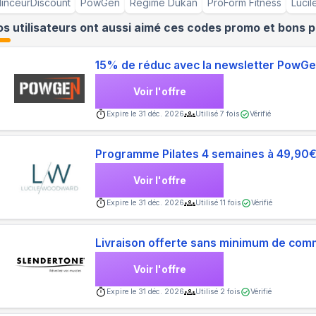
inceurDiscount
PowGen
Regime Dukan
ProForm Fitness
Luci
s utilisateurs ont aussi aimé ces codes promo et bons p
15% de réduc avec la newsletter PowG
Voir l'offre
Expire le
31 déc. 2026
Utilisé
7
fois
Vérifié
Programme Pilates 4 semaines à 49,90
Voir l'offre
Expire le
31 déc. 2026
Utilisé
11
fois
Vérifié
Livraison offerte sans minimum de co
Voir l'offre
Expire le
31 déc. 2026
Utilisé
2
fois
Vérifié