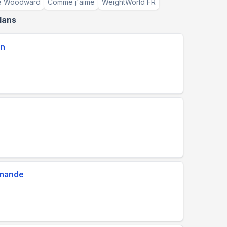
le Woodward
Comme j'aime
WeightWorld FR
lans
en
€
mmande