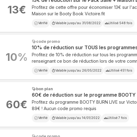
13€ de réduction sur le Pack Salle + Maison
13
€
Profitez de cette offre pour économiser 13€ sur l'a
Maison sur le Booty Book Victoire.fit
Vérifié
Valable jusqu'au
31/08/2022
Utilisé
548
fois
code promo
10% de réduction sur TOUS les programme
10
%
Profitez de 10% de réduction sur tous les programme
renseignant ce bon de réduction lors de votre co
Vérifié
Valable jusqu'au
26/05/2022
Utilisé
451
fois
bon plan
60€ de réduction sur le programme BOOTY
60
€
Profitez du programme BOOTY BURN LIVE sur Victoire
89€ ! Aucun code promo requis
Vérifié
Valable jusqu'au
14/01/2022
Utilisé
7
fois
code promo