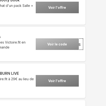
 Booty book
chat d'un pack Salle +
Voir l'offre
s
s Victoire.fit en
Voir le code
***S
mmande
 BURN LIVE
.fit à 29€ au lieu de
Voir l'offre