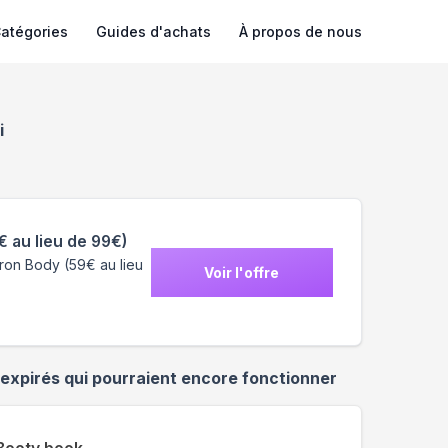
atégories
Guides d'achats
À propos de nous
6
i
 au lieu de 99€)
ron Body (59€ au lieu
Voir l'offre
expirés qui pourraient encore fonctionner