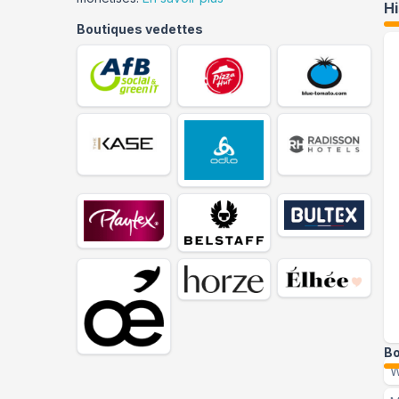
H
Boutiques vedettes
Bo
W