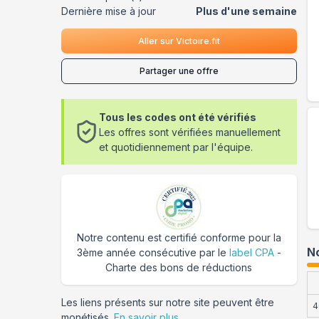
Dernière mise à jour
Plus d'une semaine
Aller sur
Victoire.fit
Partager une offre
Tous les codes ont été vérifiés
Les offres sont vérifiées manuellement
et quotidiennement par l'équipe.
Notre contenu est certifié conforme pour la
No
3ème année consécutive par le
label CPA
-
Charte des bons de réductions
Les liens présents sur notre site peuvent être
4
monétisés.
En savoir plus