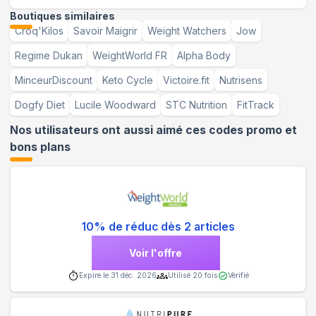
Boutiques similaires
Croq'Kilos
Savoir Maigrir
Weight Watchers
Jow
Regime Dukan
WeightWorld FR
Alpha Body
MinceurDiscount
Keto Cycle
Victoire.fit
Nutrisens
Dogfy Diet
Lucile Woodward
STC Nutrition
FitTrack
Nos utilisateurs ont aussi aimé ces codes promo et
bons plans
10% de réduc dès 2 articles
Voir l'offre
Expire le
31 déc. 2026
Utilisé
20
fois
Vérifié