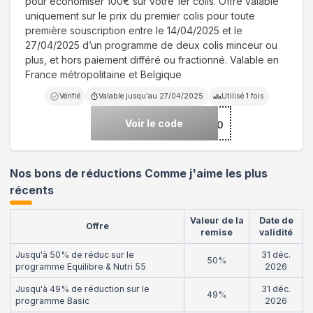
pour économiser 100€ sur votre 1er colis. Offre valable
uniquement sur le prix du premier colis pour toute
première souscription entre le 14/04/2025 et le
27/04/2025 d’un programme de deux colis minceur ou
plus, et hors paiement différé ou fractionné. Valable en
France métropolitaine et Belgique
Vérifié
Valable jusqu'au
27/04/2025
Utilisé
1
fois
Voir le code
***00
Nos bons de réductions Comme j'aime les plus
récents
Valeur de la
Date de
Offre
remise
validité
Jusqu'à 50% de réduc sur le
31 déc.
50%
programme Equilibre & Nutri 55
2026
Jusqu'à 49% de réduction sur le
31 déc.
49%
programme Basic
2026