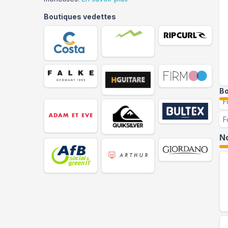
Boutiques vedettes
Bo
F
F
No