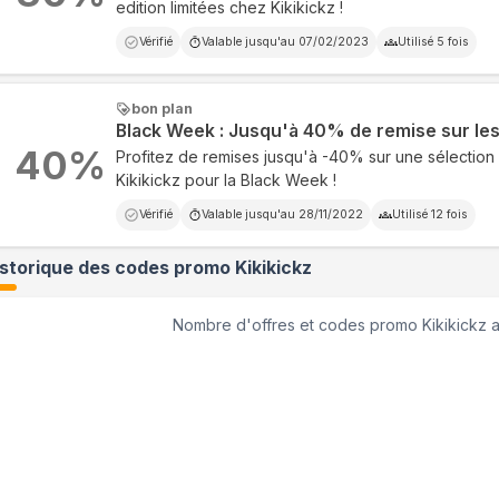
edition limitées chez Kikikickz !
Vérifié
Valable jusqu'au
07/02/2023
Utilisé
5
fois
bon plan
Black Week : Jusqu'à 40% de remise sur le
40
%
Profitez de remises jusqu'à -40% sur une sélectio
Kikikickz pour la Black Week !
Vérifié
Valable jusqu'au
28/11/2022
Utilisé
12
fois
istorique des codes promo
Kikikickz
Nombre d'offres et codes promo
Kikikickz
a