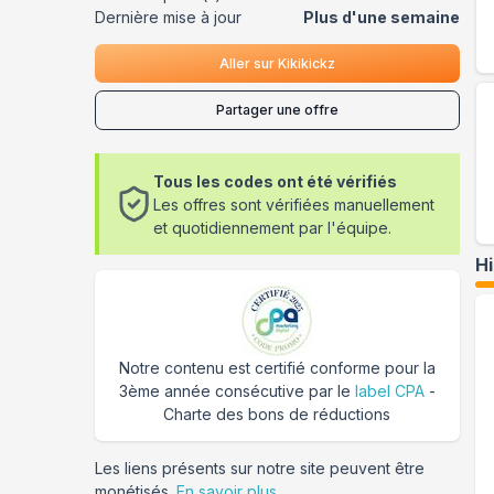
Dernière mise à jour
Plus d'une semaine
Aller sur
Kikikickz
Partager une offre
Tous les codes ont été vérifiés
Les offres sont vérifiées manuellement
et quotidiennement par l'équipe.
H
Notre contenu est certifié conforme pour la
3ème année consécutive par le
label CPA
-
Charte des bons de réductions
Les liens présents sur notre site peuvent être
monétisés.
En savoir plus