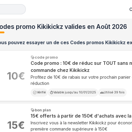
C
odes promo Kikikickz valides en Août 2026
ous pouvez essayer un de ces Codes promos
Kikikickz
ex
code promo
Code promo : 10€ de réduc sur TOUT sans 
commande chez Kikikickz
10
€
Profitez de 10€ de rabais sur votre prochain panier 
réduction
Vérifié
Valable jusqu'au
10/01/2025
Utilisé
39
fois
bon plan
15€ offerts à partir de 150€ d'achats avec l
15
€
Inscrivez vous à la newsletter Kikikickz pour écono
première commande supérieure à 150€