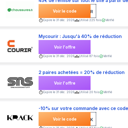
45€ de remise sur tout le site à partir 
Voir le code
***R
Expire le
31 déc. 2026
Utilisé
225
fois
Vérifié
Mycourir : Jusqu'à 40% de réduction
Voir l'offre
Expire le
31 déc. 2026
Utilisé
87
fois
Vérifié
2 paires achetées = 20% de réduction
Voir l'offre
Expire le
31 déc. 2026
Utilisé
20
fois
Vérifié
-10% sur votre commande avec ce code
Voir le code
***RWALK