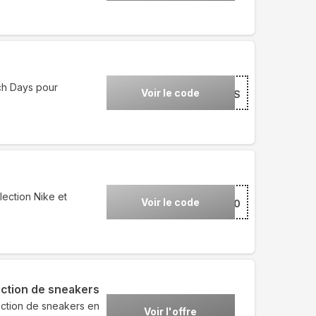
ch Days pour
Voir le code
***NCHDAYS
lection Nike et
Voir le code
***20
ection de sneakers
ection de sneakers en
Voir l'offre