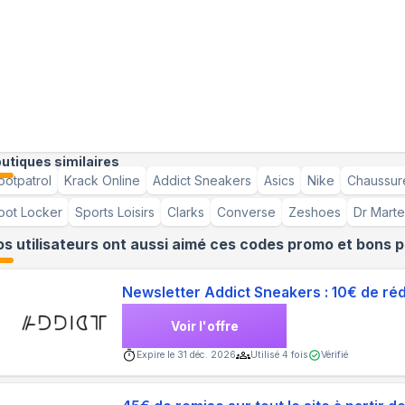
utiques similaires
ootpatrol
Krack Online
Addict Sneakers
Asics
Nike
Chaussure
oot Locker
Sports Loisirs
Clarks
Converse
Zeshoes
Dr Mart
s utilisateurs ont aussi aimé ces codes promo et bons p
Newsletter Addict Sneakers : 10€ de r
Voir l'offre
Expire le
31 déc. 2026
Utilisé
4
fois
Vérifié