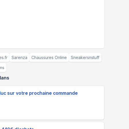
s.fr
Sarenza
Chaussures Online
Sneakersnstuff
ens
lans
éduc sur votre prochaine commande