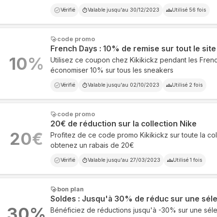
Vérifié
Valable jusqu'au
30/12/2023
Utilisé
56
fois
code promo
French Days : 10% de remise sur tout le site
10
%
Utilisez ce coupon chez Kikikickz pendant les Fren
économiser 10% sur tous les sneakers
Vérifié
Valable jusqu'au
02/10/2023
Utilisé
2
fois
code promo
20€ de réduction sur la collection Nike
20
€
Profitez de ce code promo Kikikickz sur toute la col
obtenez un rabais de 20€
Vérifié
Valable jusqu'au
27/03/2023
Utilisé
1
fois
bon plan
Soldes : Jusqu'à 30% de réduc sur une sél
30
%
Bénéficiez de réductions jusqu'à -30% sur une sél