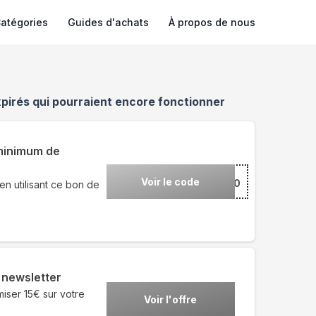
atégories
Guides d'achats
À propos de nous
pirés qui pourraient encore fonctionner
minimum de
Voir le code
***10
en utilisant ce bon de
a newsletter
miser 15€ sur votre
Voir l'offre