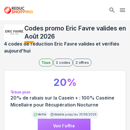
Ope
Codes promo Eric Favre valides en
Août 2026
4 codes de réduction Eric Favre valides et vérifiés
aujourd'hui
Tous
2
codes
2
offres
20
%
bon plan
20% de rabais sur la Casein + : 100% Caséine
Micellaire pour Récupération Nocturne
Vérifié
Valable jusqu'au
31/08/2026
Voir l'offre