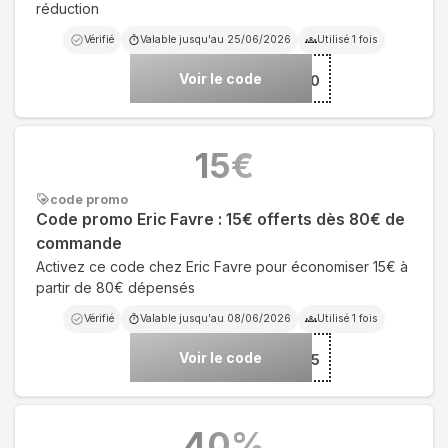
réduction
Vérifié
Valable jusqu'au
25/06/2026
Utilisé
1
fois
Voir le code
***RA20
15
€
code promo
Code promo Eric Favre : 15€ offerts dès 80€ de
commande
Activez ce code chez Eric Favre pour économiser 15€ à
partir de 80€ dépensés
Vérifié
Valable jusqu'au
08/06/2026
Utilisé
1
fois
Voir le code
***MO15
40
%