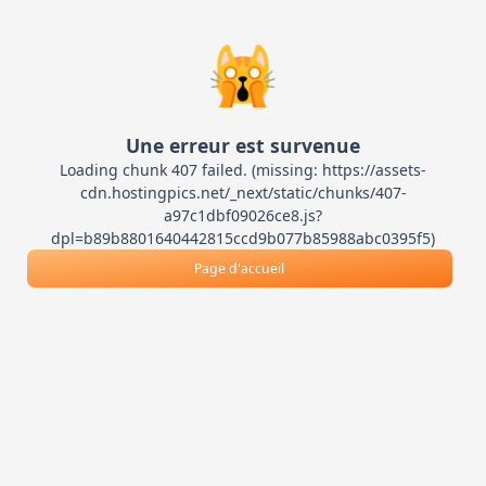
🙀
Une erreur est survenue
Loading chunk 407 failed. (missing: https://assets-
cdn.hostingpics.net/_next/static/chunks/407-
a97c1dbf09026ce8.js?
dpl=b89b8801640442815ccd9b077b85988abc0395f5)
Page d'accueil