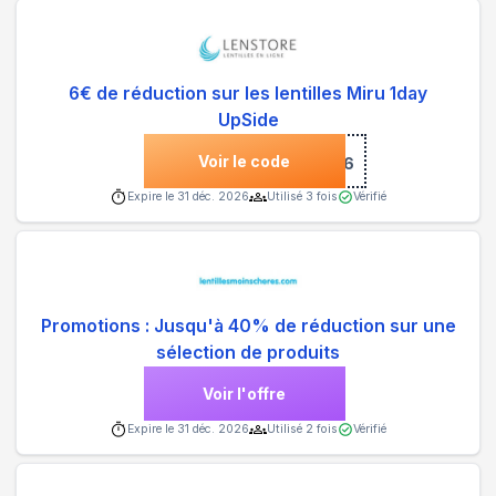
6€ de réduction sur les lentilles Miru 1day
UpSide
Voir le code
***FFR25EGRC06
Expire le
31 déc. 2026
Utilisé
3
fois
Vérifié
Promotions : Jusqu'à 40% de réduction sur une
sélection de produits
Voir l'offre
Expire le
31 déc. 2026
Utilisé
2
fois
Vérifié