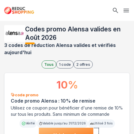
Ope
Codes promo Alensa valides en
Août 2026
3 codes de réduction Alensa valides et vérifiés
aujourd'hui
Tous
1
code
2
offres
10
%
code promo
Code promo Alensa : 10% de remise
Utilisez ce coupon pour bénéficier d'une remise de 10%
sur tous les produits. Sans minimum de commande
Vérifié
Valable jusqu'au
31/12/2026
Utilisé
3
fois