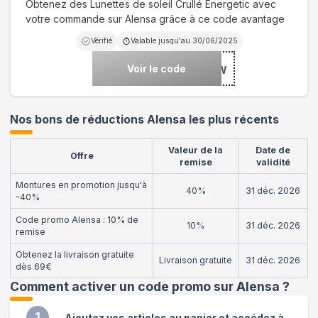
Obtenez des Lunettes de soleil Crullé Energetic avec
votre commande sur Alensa grâce à ce code avantage
Vérifié
Valable jusqu'au
30/06/2025
Voir le code
***RENERGYW
Nos bons de réductions Alensa les plus récents
Valeur de la
Date de
Offre
remise
validité
Montures en promotion jusqu'à
40%
31 déc. 2026
-40%
Code promo Alensa : 10% de
10%
31 déc. 2026
remise
Obtenez la livraison gratuite
Livraison gratuite
31 déc. 2026
dès 69€
Comment activer un code promo sur Alensa
?
1
Ajoutez vos articles au panier et accédez à