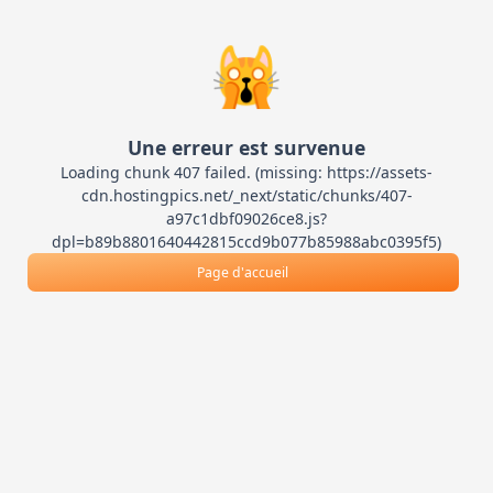
🙀
Une erreur est survenue
Loading chunk 407 failed. (missing: https://assets-
cdn.hostingpics.net/_next/static/chunks/407-
a97c1dbf09026ce8.js?
dpl=b89b8801640442815ccd9b077b85988abc0395f5)
Page d'accueil