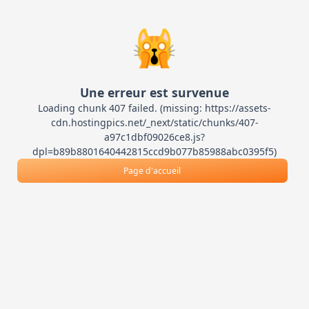
🙀
Une erreur est survenue
Loading chunk 407 failed. (missing: https://assets-
cdn.hostingpics.net/_next/static/chunks/407-
a97c1dbf09026ce8.js?
dpl=b89b8801640442815ccd9b077b85988abc0395f5)
Page d'accueil