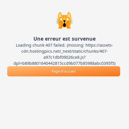
🙀
Une erreur est survenue
Loading chunk 407 failed. (missing: https://assets-
cdn.hostingpics.net/_next/static/chunks/407-
a97c1dbf09026ce8.js?
dpl=b89b8801640442815ccd9b077b85988abc0395f5)
Page d'accueil